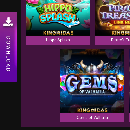
Hippo Splash
Pirate's T
Gems of Valhalla