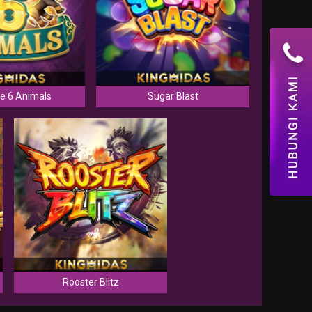
e 6 Animals
Sugar Blast
Rooster Blitz