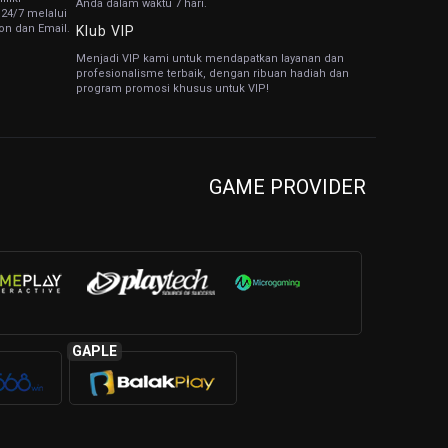
Anda dalam waktu 7 hari.
 24/7 melalui
pon dan Email.
Klub VIP
Menjadi VIP kami untuk mendapatkan layanan dan
profesionalisme terbaik, dengan ribuan hadiah dan
program promosi khusus untuk VIP!
GAME PROVIDER
GAPLE