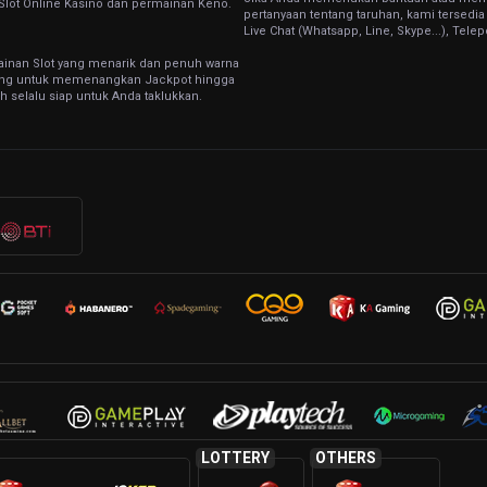
, Slot Online Kasino dan permainan Keno.
pertanyaan tentang taruhan, kami tersedia
Live Chat (Whatsapp, Line, Skype...), Tele
inan Slot yang menarik dan penuh warna
ng untuk memenangkan Jackpot hingga
h selalu siap untuk Anda taklukkan.
LOTTERY
OTHERS